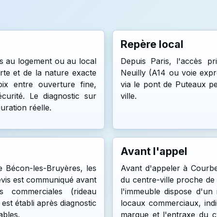
Repère local
ès au logement ou au local
Depuis Paris, l'accès p
orte et de la nature exacte
Neuilly (A14 ou voie expre
ix entre ouverture fine,
via le pont de Puteaux pe
urité. Le diagnostic sur
ville.
ration réelle.
Avant l'appel
de Bécon-les-Bruyères, les
Avant d'appeler à Cour
 devis est communiqué avant
du centre-ville proche de 
ns commerciales (rideau
l'immeuble dispose d'un
 est établi après diagnostic
locaux commerciaux, indi
ables.
marque et l'entraxe du cy