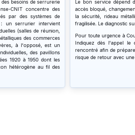
 des besoins de serrurerie
Le bon service dépend d
fense-CNIT concentre des
accès bloqué, changement
rés par des systèmes de
la sécurité, rideau méta
: un serrurier intervient
fragilisée. Le diagnostic s
uelles (salles de réunion,
Pour toute urgence à Courb
 métalliques des commerces
Indiquez dès l'appel le 
yères, à l'opposé, est un
rencontré afin de préparer
dividuelles, des pavillons
risque de retour avec une
ées 1920 à 1950 dont les
on hétérogène au fil des