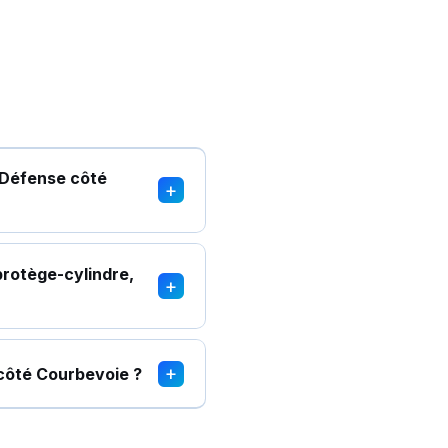
a Défense côté
+
rotège-cylindre,
+
+
 côté Courbevoie ?