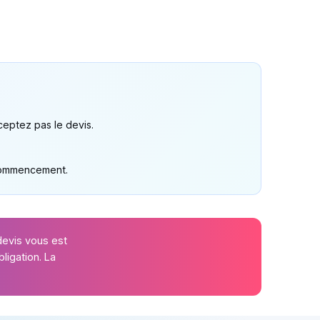
ceptez pas le devis.
t commencement.
devis vous est
ligation. La