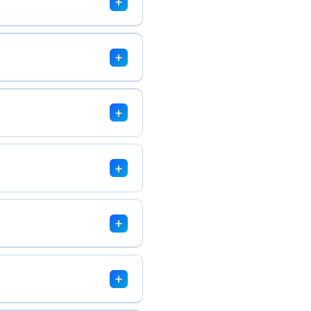
+
+
+
+
+
+