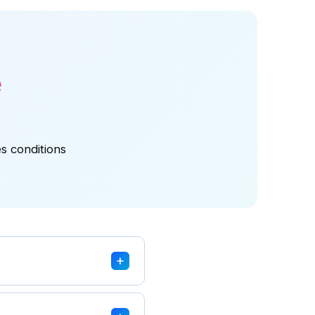
e
es conditions
+