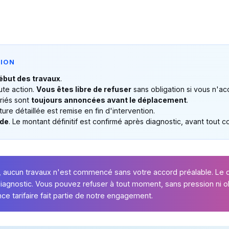
TION
début des travaux
.
ute action.
Vous êtes libre de refuser
sans obligation si vous n'ac
ériés sont
toujours annoncées avant le déplacement
.
ture détaillée est remise en fin d'intervention.
 de
. Le montant définitif est confirmé après diagnostic, avant tou
 aucun travaux n'est commencé sans votre accord préalable. Le 
diagnostic. Vous pouvez refuser à tout moment, sans pression ni ob
ce tarifaire fait partie de notre engagement.