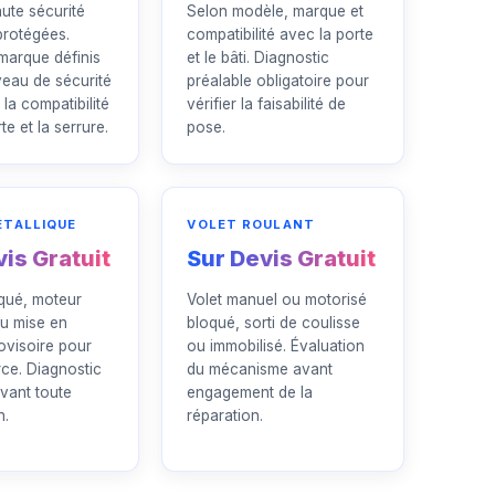
aute sécurité
Selon modèle, marque et
protégées.
compatibilité avec la porte
marque définis
et le bâti. Diagnostic
veau de sécurité
préalable obligatoire pour
 la compatibilité
vérifier la faisabilité de
te et la serrure.
pose.
ÉTALLIQUE
VOLET ROULANT
is Gratuit
Sur Devis Gratuit
qué, moteur
Volet manuel ou motorisé
ou mise en
bloqué, sorti de coulisse
ovisoire pour
ou immobilisé. Évaluation
ce. Diagnostic
du mécanisme avant
avant toute
engagement de la
n.
réparation.