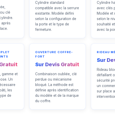
Cylindre standard
Cylindre h
lée,
compatible avec la serrure
avec clés 
 ou clé
existante. Modèle défini
Modèle et 
cylindre.
selon la configuration de
selon le ni
e après
la porte et le type de
souhaité et
lace.
fermeture.
avec la por
MPLET
OUVERTURE COFFRE-
RIDEAU M
INTS
FORT
Sur Dev
Gratuit
Sur Devis Gratuit
Rideau blo
r, gamme et
Combinaison oubliée, clé
défaillant 
pose. Un
perdue ou mécanisme
sécurité pr
nécessaire
bloqué. La méthode est
un commer
âti, les
définie après identification
sur place 
type de
du modèle et de la marque
interventio
du coffre.