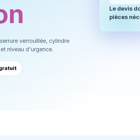
on
Le devis do
pièces néc
errure verrouillée, cylindre
 et niveau d'urgence.
ratuit