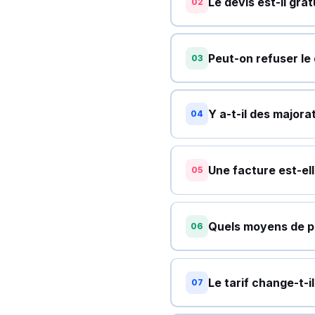
Le devis est-il grat
02
Peut-on refuser le
03
Y a-t-il des majora
04
Une facture est-el
05
Quels moyens de p
06
Le tarif change-t-il
07