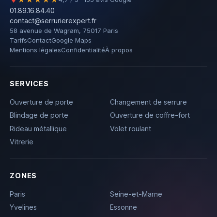
01.89.16.84.40
contact@serrurierexpert.fr
58 avenue de Wagram, 75017 Paris
Tarifs
Contact
Google Maps
Mentions légales
Confidentialité
À propos
SERVICES
Ouverture de porte
Changement de serrure
Blindage de porte
Ouverture de coffre-fort
Rideau métallique
Volet roulant
Vitrerie
ZONES
Paris
Seine-et-Marne
Yvelines
Essonne