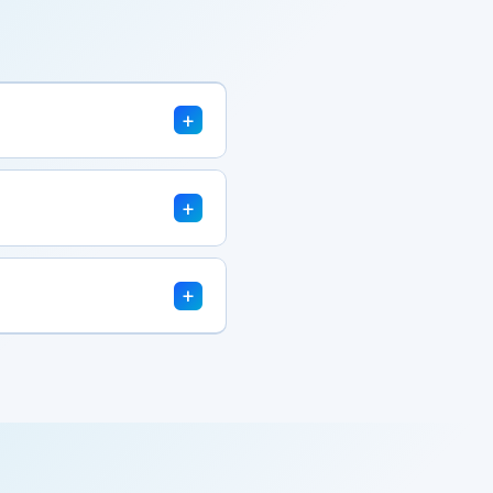
+
+
+