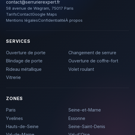
contact@serrurierexpert.fr
58 avenue de Wagram, 75017 Paris
Tarifs
Contact
Google Maps
Mentions légales
Confidentialité
À propos
SERVICES
Ouverture de porte
Changement de serrure
Blindage de porte
Ouverture de coffre-fort
Rideau métallique
Volet roulant
Vitrerie
ZONES
Paris
Seine-et-Marne
Yvelines
Essonne
Hauts-de-Seine
Seine-Saint-Denis
Val-de-Marne
Val-d'Oise