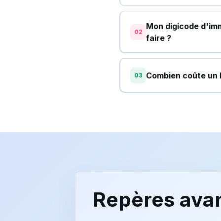
Mon digicode d'imm
02
faire ?
Combien coûte un 
03
Repères avan