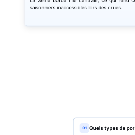
La Seine borde l'île centrale, ce qui rend 
saisonniers inaccessibles lors des crues.
Quels types de por
01