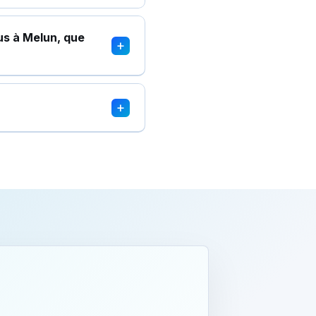
us à Melun, que
+
+