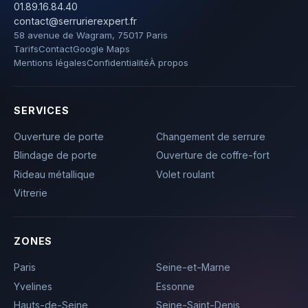
01.89.16.84.40
contact@serrurierexpert.fr
58 avenue de Wagram, 75017 Paris
Tarifs
Contact
Google Maps
Mentions légales
Confidentialité
À propos
SERVICES
Ouverture de porte
Changement de serrure
Blindage de porte
Ouverture de coffre-fort
Rideau métallique
Volet roulant
Vitrerie
ZONES
Paris
Seine-et-Marne
Yvelines
Essonne
Hauts-de-Seine
Seine-Saint-Denis